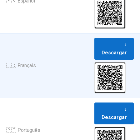
🇪🇸 Español
↓
Descargar
🇫🇷 Français
↓
Descargar
🇵🇹 Português