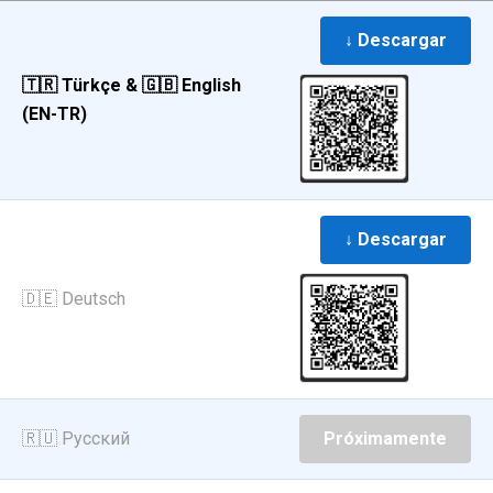
↓ Descargar
🇹🇷 Türkçe & 🇬🇧 English
(EN-TR)
↓ Descargar
🇩🇪 Deutsch
🇷🇺 Русский
Próximamente