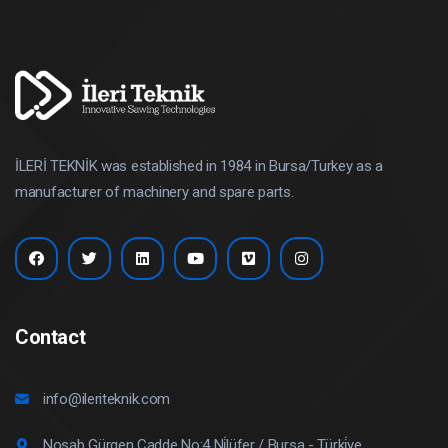
İLERİ TEKNİK was established in 1984 in Bursa/Turkey as a
manufacturer of machinery and spare parts.
Contact
info@ileriteknik.com
Nosab Gürgen Cadde No:4 Ni̇lüfer / Bursa - Türki̇ye