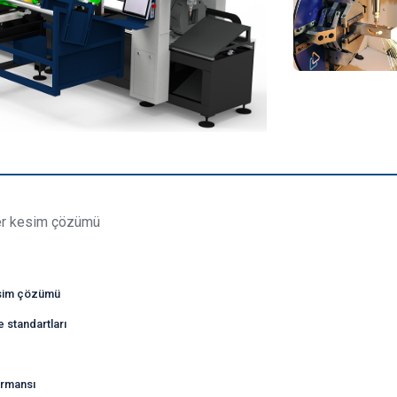
zer kesim çözümü
esim çözümü
e standartları
formansı