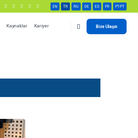
EN
TR
RU
DE
ES
FR
PT-PT
Kaynaklar
Kariyer
Bize Ulaşın