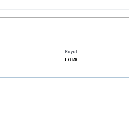
Boyut
1.81 MB