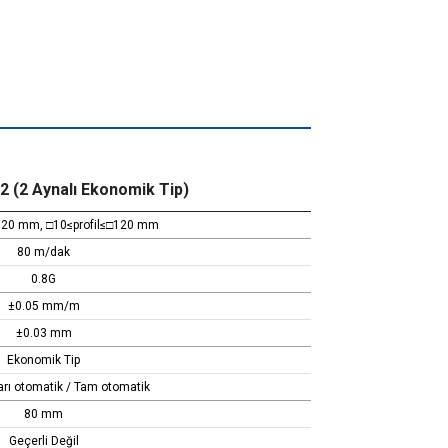
2 (2 Aynalı Ekonomik Tip)
20 mm, □10≤profil≤□120 mm
80 m/dak
0.8G
±0.05 mm/m
±0.03 mm
Ekonomik Tip
arı otomatik / Tam otomatik
80 mm
Geçerli Değil