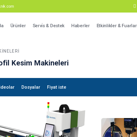
eknik.com
ation
da
Ürünler
Servi̇s & Destek
Haberler
Etkinlikler & Fuarlar
KINELERI
ofil Kesim Makineleri
ideolar
Dosyalar
Fiyat iste