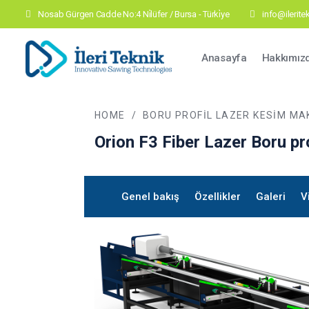
Nosab Gürgen Cadde No:4 Ni̇lüfer / Bursa - Türki̇ye
info@ilerit
Main navig
Anasayfa
Hakkımız
HOME
/
BORU PROFIL LAZER KESIM MA
Orion F3
Fiber Lazer Boru pr
Genel bakış
Özellikler
Galeri
V