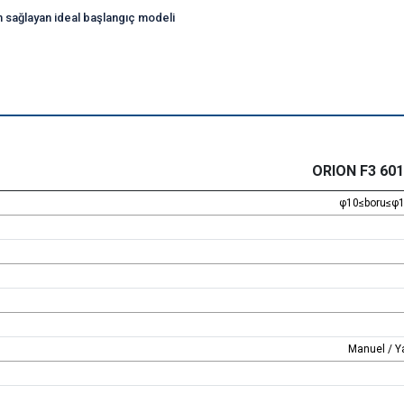
im sağlayan ideal başlangıç modeli
ORION F3 601
φ10≤boru≤φ1
Manuel / Y