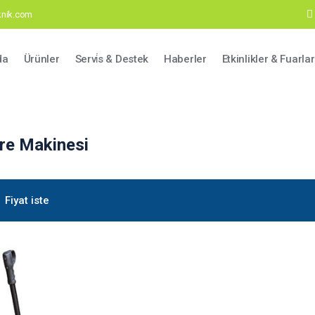
eknik.com
ation
da
Ürünler
Servi̇s & Destek
Haberler
Etkinlikler & Fuarlar
re Makinesi
Fiyat iste