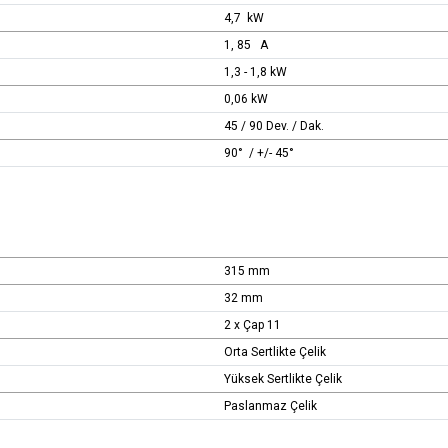
4,7 kW
1, 85 A
1,3 - 1,8 kW
0,06 kW
45 / 90 Dev. / Dak.
90° / +/- 45°
315 mm
32 mm
2 x Çap 11
Orta Sertlikte Çelik
Yüksek Sertlikte Çelik
Paslanmaz Çelik