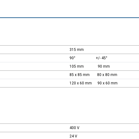
315 mm
90° +/- 45°
105 mm 90 mm
85 x 85 mm 80 x 80 mm
120 x 60 mm 90 x 60 mm
400 V
24 V