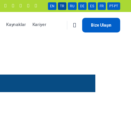
EN
TR
RU
DE
ES
FR
PT-PT
Kaynaklar
Kariyer
Bize Ulaşın