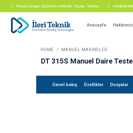
Nosab Gürgen Cadde No:4 Ni̇lüfer / Bursa - Türki̇ye
info@ilerit
Main navig
Anasayfa
Hakkımız
HOME
/
MANUEL MAKINELER
DT 315S
Manuel Daire Teste
Genel bakış
Özellikler
Dosyalar