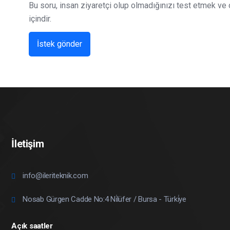
Bu soru, insan ziyaretçi olup olmadığınızı test etmek v
içindir.
İletişim
info@ileriteknik.com
Nosab Gürgen Cadde No:4 Ni̇lüfer / Bursa - Türki̇ye
Açık saatler