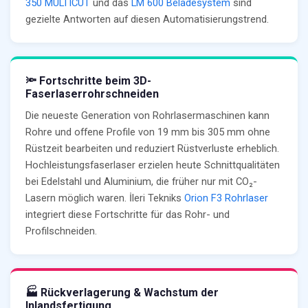
350 MULTICUT
und das
LM 600 Beladesystem
sind
gezielte Antworten auf diesen Automatisierungstrend.
🔦 Fortschritte beim 3D-
Faserlaserrohrschneiden
Die neueste Generation von Rohrlasermaschinen kann
Rohre und offene Profile von 19 mm bis 305 mm ohne
Rüstzeit bearbeiten und reduziert Rüstverluste erheblich.
Hochleistungsfaserlaser erzielen heute Schnittqualitäten
bei Edelstahl und Aluminium, die früher nur mit CO₂-
Lasern möglich waren. İleri Tekniks
Orion F3 Rohrlaser
integriert diese Fortschritte für das Rohr- und
Profilschneiden.
🏭 Rückverlagerung & Wachstum der
Inlandsfertigung